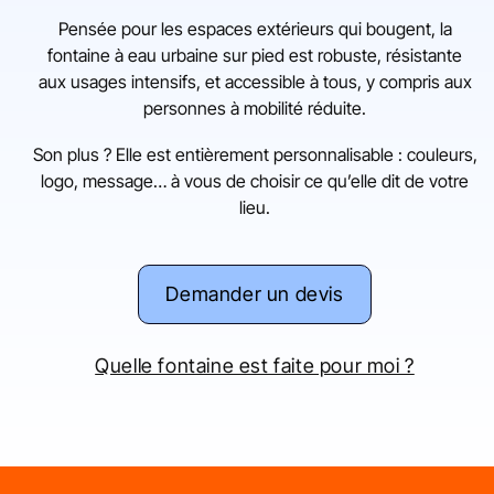
Pensée
pour
les
espaces
extérieurs
qui
bougent,
la
fontaine
à
eau
urbaine
sur
pied
est
robuste
,
résistante
aux
usages
intensifs,
et
accessible
à
tous
,
y
compris
aux
personnes
à
mobilité
réduite.
Son
plus ?
Elle
est
entièrement
personnalisable
:
couleurs,
logo,
message…
à
vous
de
choisir
ce
qu’elle
dit
de
votre
lieu.
Demander un devis
Quelle fontaine est faite pour moi ?